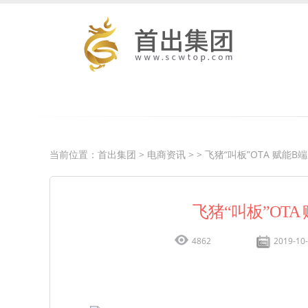
当前位置：
首出集团
>
电商资讯
>
> 飞猪“叫板”OTA 赋能
飞猪“叫板”OT
4862
2019-10-