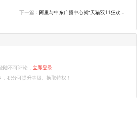
下一篇：
阿里与中东广播中心就“天猫双11狂欢夜”达成合作
登陆不可评论，
立即登录
5 ，积分可提升等级、换取特权！